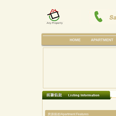
HOME
APARTMENT
房源描述/Apartment Features