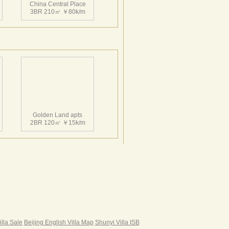
China Central Place
3BR 210㎡ ￥80k/m
China Central Place
3BR 213㎡ ￥29k/m
Golden Land apts
2BR 120㎡ ￥15k/m
China Central Place
3BR 133㎡ ￥22k/m
Hairun Intl Apartment
3BR 160㎡ ￥21k/m
|
illa Sale
Beijing English Villa Map
Shunyi Villa ISB