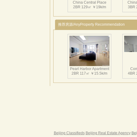
China Central Place
China
2BR 129㎡ ￥19k/m
3BR 
推荐房源/AnyProperty Recommendation
China Central Place
China
3BR 160㎡ ￥24k/m
4BR 
Pearl Harbor Apartment
Con
2BR 117㎡ ￥15.5k/m
4BR 
China Central Place
China
2BR 149㎡ ￥20.5k/m
1BR
Fortune Garden
Pearl 
2BR 195㎡ ￥35k/m
3BR 
Beijing Classifieds
Beijing Real Estate Agency
Bei