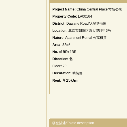
Project Name:
China Central Place/华贸公寓
Property Code:
LA00164
District:
Dawang Road/大望路商圈
Location:
北京市朝阳区西大望路甲6号
Nature:
Apartment Rental 公寓租赁
Area:
82m²
No. of BR:
1BR
Direction:
北
Floor:
29
Decoration:
精装修
￥15k/m
Rent:
楼盘描述/Estate description