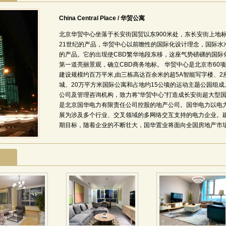
China Central Place / 华贸公寓
北京华贸中心坐落于长安街国贸以东900米处，东长安街上地
21世纪的产品，华贸中心以前瞻性的国际化设计理念，国际水
的产品。它的出现使CBD繁华地段东移，这座气势磅礴的国际
第一道亮丽景观，确立CBD商务地标。 华贸中心是北京市60
建设规模约百万平米,由三栋高达百余米的超5A智能写字楼、2座
城、20万平方米国际公寓和占地约15公顷的运动主题公园组
公司及管理咨询机构，致力将“华贸中心”打造成长安街超大型
是北京国华电力有限责任公司控股的地产公司。国华电力以电
展为涉及多个行业、交叉领域的多网络交互支持的电力企业。建
期目标，随着企业的不断壮大，国华置业将面向全国房地产市