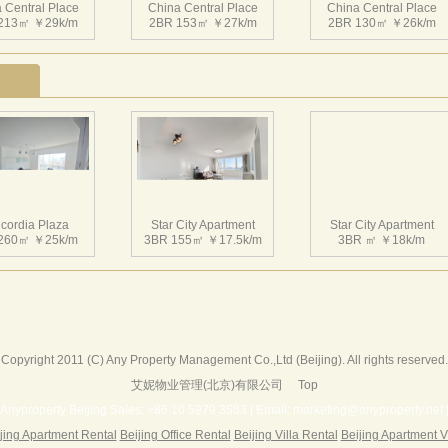
 Central Place
China Central Place
China Central Place
213㎡ ￥29k/m
2BR 153㎡ ￥27k/m
2BR 130㎡ ￥26k/m
 Central Place
China Central Place
China Central Place
210㎡ ￥36k/m
2BR 127㎡ ￥20k/m
1BR 80㎡ ￥16k/m
cordia Plaza
Star City Apartment
Star City Apartment
260㎡ ￥25k/m
3BR 155㎡ ￥17.5k/m
3BR ㎡ ￥18k/m
 Central Place
China Central Place
China Central Place
 63㎡ ￥11k/m
1BR 81㎡ ￥18k/m
1BR 65㎡ ￥14k/m
Copyright 2011 (C) Any Property Management Co.,Ltd (Beijing). All rights reserved.
艾妮物业管理(北京)有限公司
Top
Harbor Apartment
Beijing Riviera
Richmond Park
156㎡ ￥19k/m
2BR 130㎡ ￥20k/m
3BR 180㎡ ￥22k/m
Anyproperty Beijing Sales: +86 10 5979 3583 | Email: marketing@anyproperty.net 
jing Apartment Rental
Beijing Office Rental
Beijing Villa Rental
Beijing Apartment V