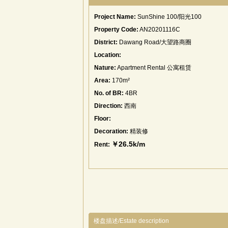
Project Name:
SunShine 100/阳光100
Property Code:
AN20201116C
District:
Dawang Road/大望路商圈
Location:
Nature:
Apartment Rental 公寓租赁
Area:
170m²
No. of BR:
4BR
Direction:
西南
Floor:
Decoration:
精装修
￥26.5k/m
Rent:
楼盘描述/Estate description