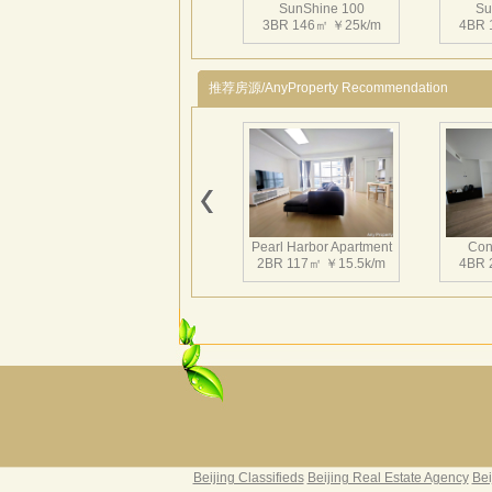
SunShine 100
Su
3BR 146㎡ ￥25k/m
4BR 
推荐房源/AnyProperty Recommendation
SunShine 100
Su
2BR 161㎡ ￥20k/m
3BR 
Pearl Harbor Apartment
Con
2BR 117㎡ ￥15.5k/m
4BR 
SunShine 100
Su
1BR 55㎡ ￥10k/m
2BR 
Fortune Garden
Pearl 
2BR 195㎡ ￥35k/m
3BR 
Beijing Classifieds
Beijing Real Estate Agency
Bei