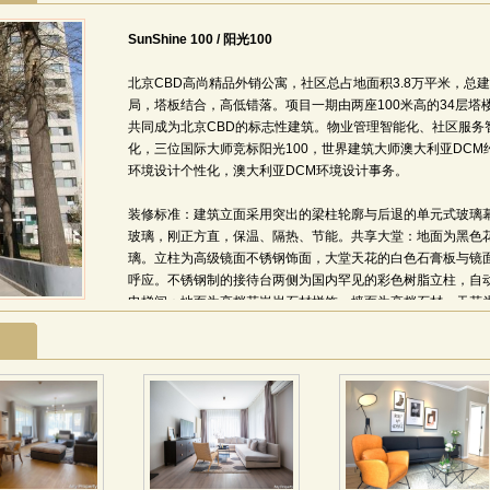
SunShine 100 / 阳光100
北京CBD高尚精品外销公寓，社区总占地面积3.8万平米，总
局，塔板结合，高低错落。项目一期由两座100米高的34层
共同成为北京CBD的标志性建筑。物业管理智能化、社区服务
化，三位国际大师竞标阳光100，世界建筑大师澳大利亚DCM
环境设计个性化，澳大利亚DCM环境设计事务。
装修标准：建筑立面采用突出的梁柱轮廓与后退的单元式玻璃幕
玻璃，刚正方直，保温、隔热、节能。共享大堂：地面为黑色
璃。立柱为高级镜面不锈钢饰面，大堂天花的白色石膏板与镜
呼应。不锈钢制的接待台两侧为国内罕见的彩色树脂立柱，自
电梯间：地面为高档花岗岩石材拼饰，墙面为高档石材，天花
相间花岗岩石材，厢壁为镜面玻璃与不锈钢相间造型，极具现
格与塔楼大堂统一，材料造型基本相同。地面为黑色石材，墙
地面条形石材相呼应。电梯两侧的彩色树脂立柱与室外色彩协调