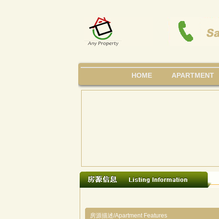
HOME
APARTMENT
房源描述/Apartment Features