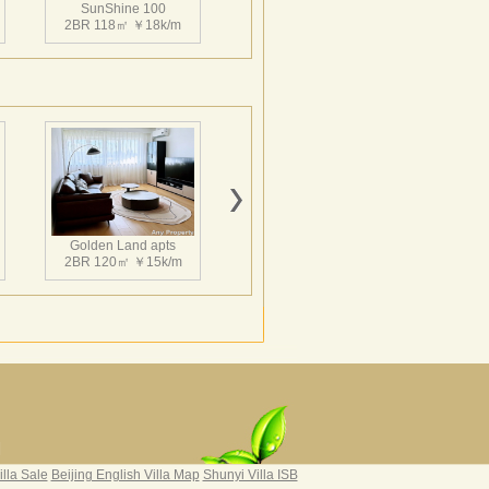
SunShine 100
2BR 118㎡ ￥18k/m
SunShine 100
3BR 146㎡ ￥23k/m
Golden Land apts
2BR 120㎡ ￥15k/m
SunShine 100
2BR 165㎡ ￥24k/m
Hairun Intl Apartment
3BR 160㎡ ￥21k/m
|
illa Sale
Beijing English Villa Map
Shunyi Villa ISB