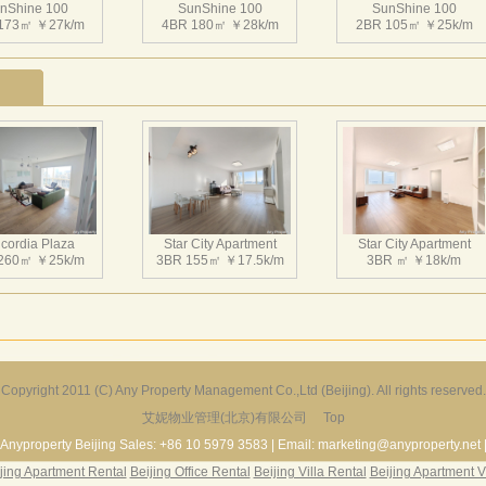
nShine 100
SunShine 100
SunShine 100
173㎡ ￥27k/m
4BR 180㎡ ￥28k/m
2BR 105㎡ ￥25k/m
nShine 100
SunShine 100
SunShine 100
146㎡ ￥28k/m
2BR 115㎡ ￥26k/m
4BR 200㎡ ￥28k/m
cordia Plaza
Star City Apartment
Star City Apartment
260㎡ ￥25k/m
3BR 155㎡ ￥17.5k/m
3BR ㎡ ￥18k/m
nShine 100
SunShine 100
SunShine 100
120㎡ ￥17k/m
2BR 120㎡ ￥17k/m
2BR 106㎡ ￥16k/m
Copyright 2011 (C) Any Property Management Co.,Ltd (Beijing). All rights reserved.
艾妮物业管理(北京)有限公司
Top
Harbor Apartment
Beijing Riviera
Richmond Park
156㎡ ￥19k/m
2BR 130㎡ ￥20k/m
3BR 180㎡ ￥22k/m
Anyproperty Beijing Sales: +86 10 5979 3583 | Email: marketing@anyproperty.net 
jing Apartment Rental
Beijing Office Rental
Beijing Villa Rental
Beijing Apartment V