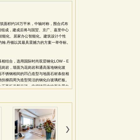
建筑面积约16万平米，中轴对称，围合式布
塔楼组成，建成后将与国贸、京广、嘉里中心
智能化、居家办公智能化。建筑设计个性
约翰.丹顿以其最具震撼力的方案一举夺标。
相结合，选用国际时尚双层钢化LOW－E
花岗岩，墙面为花岗岩和通高落地钢化玻
面不锈钢相间的凹凸造型与地面石材条纹相
动扶梯四周为造型简洁的钢化白玻璃栏板。
为石膏板造型吊顶；电梯轿厢内地面为黑白
代感。板式写字楼首层大堂：双层挑高，风
面为高级大理石，天花为石膏板条形造型与
统一.